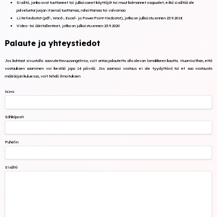
Sisältö, jonka ovat tuottaneet tai julkaisseet käyttäjät tai muut kolmannet osapuolet, eikä sisältöä ole
palveluntarjoajan itsensä tuottamaa, rahoittamaa tai valvomaa
Liitetiedostot (pdf-, Word-, Excel- ja PowerPoint-tiedostot), jotka on julkaistu ennen 23.9.2018
Video- tai äänitallenteet, jotka on julkaistu ennen 23.9.2020
Palaute ja yhteystiedot
Jos kohtaat sivustolla saavutettavuusongelmia, voit antaa palautetta alla olevan lomakkeen kautta. Huomioithan, että
vastauksen saaminen voi kestää jopa 14 päivää. Jos saamasi vastaus ei ole tyydyttävä tai et saa vastausta
määräajan kuluessa, voit tehdä ilmoituksen
Nimi
Sähköposti
Puhelin
Sisältö