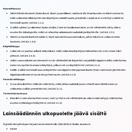
Havaittavuus
Tekstittömät elementit, kuten kuvat, ikonit ja painikkeet, saattavat olla ilman kuvailevia tekstivastineita,
mikä vaikeuttaa näkörajoitteisten käyttäjien mahdollisuutta ymmärtää visuaalisesti esitettyä sisältöä tai
toiminnallisuutta. (WCAG 1.1.1)
Sisällön suhteet ja rakenteet, kuten otsikot, listat tai lomaketunnisteet, eivät välttämättä välity oikein
avustaville teknologioille, mikä voi aiheuttaa sekaannusta ruudunlukijaa käyttäville. (WCAG 1.3.1)
Tekstin ja taustan kontrastisuhde ei täytä saavutettavuusvaatimuksia, jolloin tekstiä on vaikea erottaa
taustasta. (WCAG 1.4.3)
Käytettävyys
Linkeistä voi puuttua selkeät tarkoitukset, mikä vaikeuttaa käyttäjien hahmottamista siitä, minne linkit
johtavat. (WCAG 2.4.4)
Jotkin vuorovaikutteiset elementit eivät välttämättä ole käytettävissä pelkällä näppäimistöllä, mikä haittaa
motorisia rajoitteita omaavia käyttäjiä, jotka eivät voi käyttää hiirtä. (WCAG 2.1.1)
Kaikki sisällön toiminnallisuus on käytettävissä näppäimistörajapinnan kautta ilman vaatimusta yksittäisten
näppäinpainallusten erityisestä ajoittamisesta. (WCAG 2.1.3)
Ymmärrettävyys
Sivun oletuskieltä ei ehkä ole määritetty, mikä johtaa ruudunlukijassa virheelliseen ääntämiseen ja
vaikeuttaa sisällön ymmärtämistä. (WCAG 3.1.1)
Toimintavarmuus
Interaktiivisten elementtien nimet, roolit ja tilat eivät välttämättä ole oikein määriteltyjä, mikä haittaa
avustavia teknologioita käyttäviä. (WCAG 4.1.2)
Lainsäädännön ulkopuolelle jäävä sisältö
Digitaalisten palvelujen tarjoamisesta annettu laki (306/2019) ei koske seuraavia:
Kartat