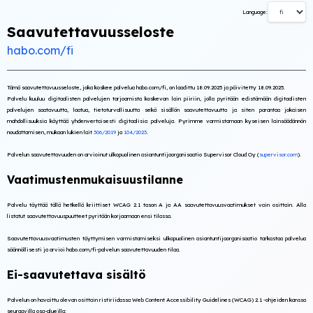
Language:
Saavutettavuusseloste
habo.com/fi
Tämä saavutettavuusseloste, joka koskee palvelua habo.com/fi, on laadittu 18.09.2025 ja päivitetty 18.09.2025.
Palvelu kuuluu digitaalisten palvelujen tarjoamista koskevan lain piiriin, jolla pyritään edistämään digitaalisten
palvelujen saatavuutta, laatua, tietoturvallisuutta sekä sisällön saavutettavuutta ja siten parantaa jokaisen
mahdollisuuksia käyttää yhdenvertaisesti digitaalisia palveluja. Pyrimme varmistamaan kyseisen lainsäädännön
noudattamisen, mukaan lukien lait
306/2019
ja
104/2023
.
Palvelun saavutettavuuden on arvioinut ulkopuolinen asiantuntijaorganisaatio Supervisor Cloud Oy (
supervisor.com
).
Vaatimustenmukaisuustilanne
Palvelu täyttää tällä hetkellä kriittiset WCAG 2.1 tason A ja AA saavutettavuusvaatimukset vain osittain. Alla
listatut saavutettavuuspuutteet pyritään korjaamaan ensi tilassa.
Saavutettavuusvaatimusten täyttymisen varmistamiseksi ulkopuolinen asiantuntijaorganisaatio tarkastaa palvelua
säännöllisesti ja arvioi habo.com/fi-palvelun saavutettavuuden tilaa.
Ei-saavutettava sisältö
Palvelun on havaittu olevan osittain ristiriidassa Web Content Accessibility Guidelines (WCAG) 2.1 -ohjeiden kanssa
seuraavilla osa-alueilla: